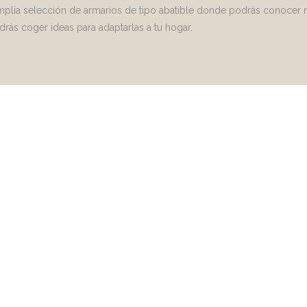
mplia selección de armarios de tipo abatible donde podrás conocer 
rás coger ideas para adaptarlas a tu hogar.