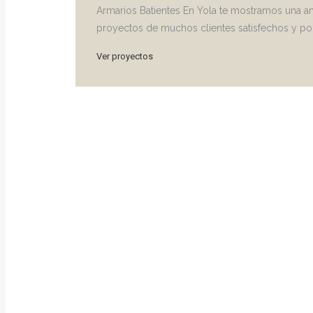
Armarios Batientes En Yola te mostramos una a
proyectos de muchos clientes satisfechos y pod
Ver proyectos