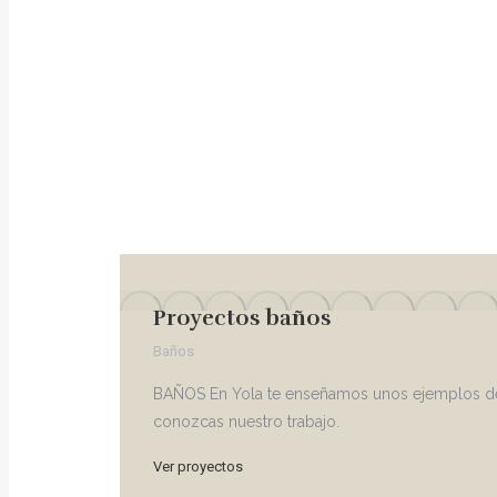
Proyectos baños
Baños
BAÑOS En Yola te enseñamos unos ejemplos de n
conozcas nuestro trabajo.
Ver proyectos