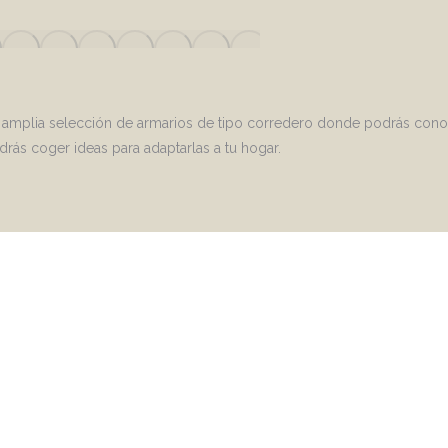
 amplia selección de armarios de tipo corredero donde podrás cono
rás coger ideas para adaptarlas a tu hogar.