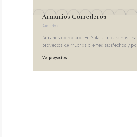
Armarios Correderos
Armarios
Armarios correderos En Yola te mostramos una
proyectos de muchos clientes satisfechos y pod
Ver proyectos